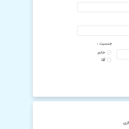
جنسیت :
خانم
آقا
کزی